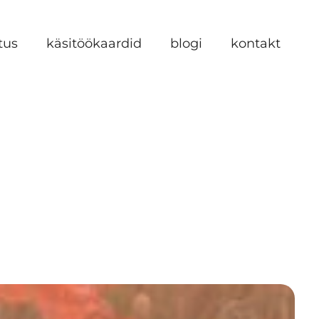
tus
käsitöökaardid
blogi
kontakt