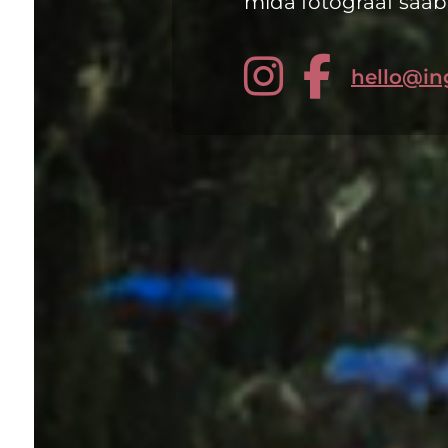
mida fotograaf saab
hello@ing