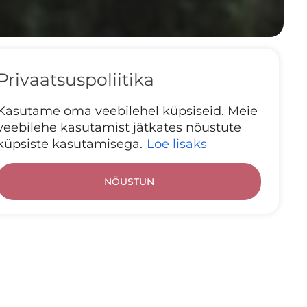
Privaatsuspoliitika
Kasutame oma veebilehel küpsiseid. Meie
veebilehe kasutamist jätkates nõustute
küpsiste kasutamisega.
Loe lisaks
NÕUSTUN
asutades võib loomulik valgus