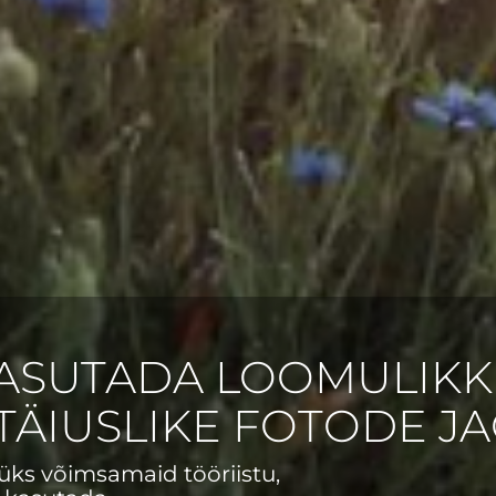
KASUTADA LOOMULIK
TÄIUSLIKE FOTODE J
üks võimsamaid tööriistu,