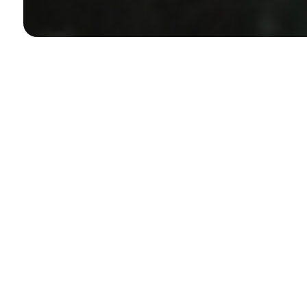
Loomulik valgus on üks võimsa