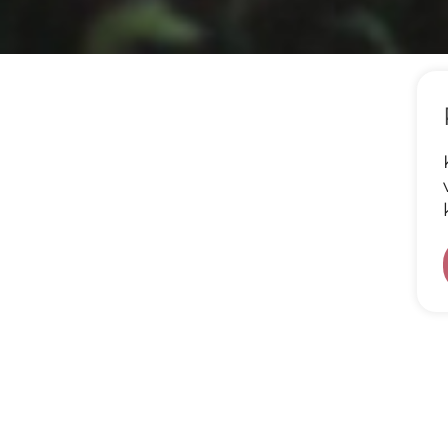
maid tööriistu, mida fotograaf saab kasutada. Õigesti k