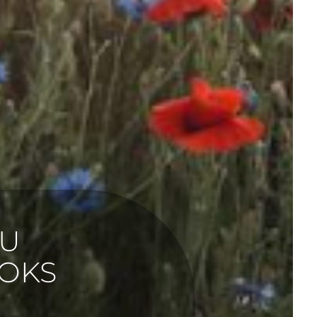
KU
AOKS