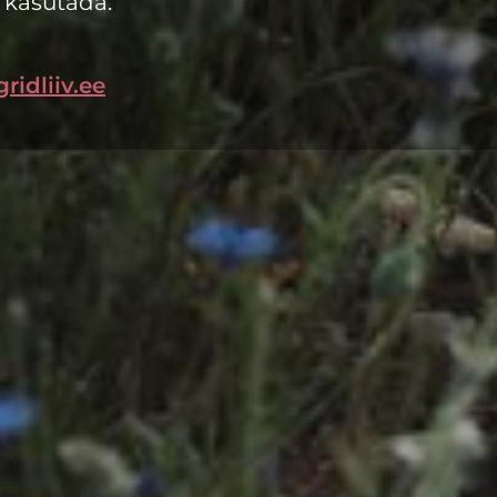
 kasutada.
ridliiv.ee